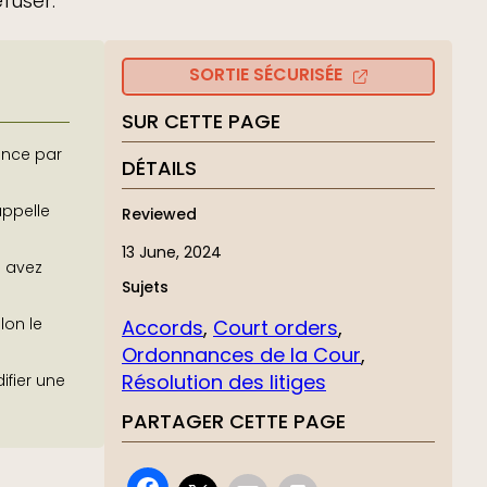
fuser.
SORTIE SÉCURISÉE
SUR CETTE PAGE
ance par
DÉTAILS
appelle
Reviewed
13 June, 2024
s avez
Sujets
Accords
, 
Court orders
, 
lon le
Ordonnances de la Cour
, 
Résolution des litiges
fier une
PARTAGER CETTE PAGE