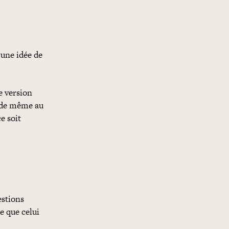
une idée de
e version
t de même au
e soit
estions
e que celui