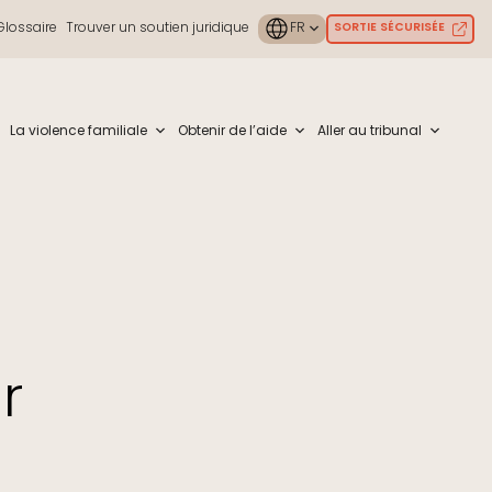
Glossaire
Trouver un soutien juridique
SORTIE SÉCURISÉE
ouch or with swipe gestures.
La violence familiale
Obtenir de l’aide
Aller au tribunal
r