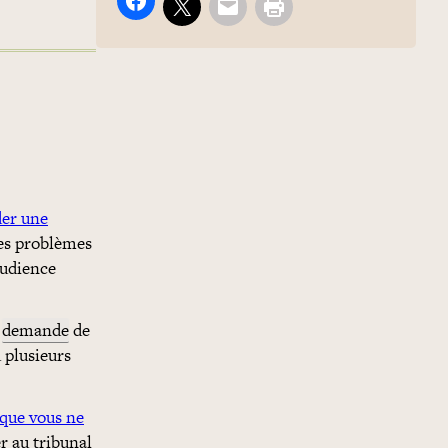
er une
ces problèmes
audience
e
demande
de
 plusieurs
que vous ne
r au tribunal