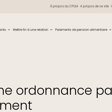
À propos du CPLEA
A propos de ce site
iew and enter to go to the desired page. Touch device users, explore by t
ants
Mettre fin à une relation
Paiements de pension alimentaire
ne ordonnance pa
ement