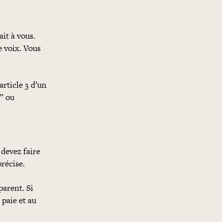
it à vous.
e voix. Vous
article 3 d’un
” ou
 devez faire
récise.
parent. Si
 paie et au