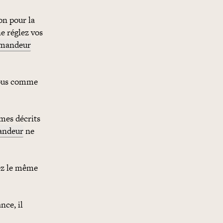
on pour la
ne réglez vos
mandeur
vous comme
èmes décrits
andeur
ne
sez le même
nce, il