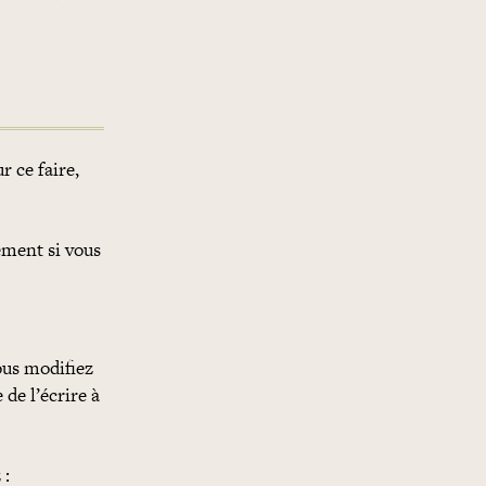
r ce faire,
ement si vous
ous modifiez
de l’écrire à
 :