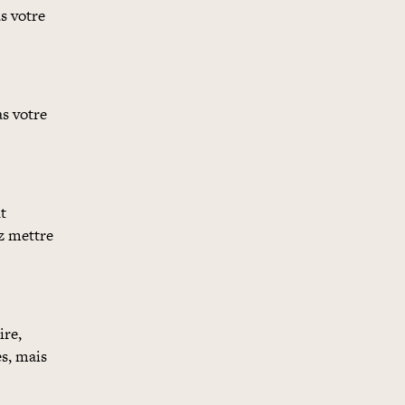
as votre
as votre
t
ez mettre
ire,
es, mais