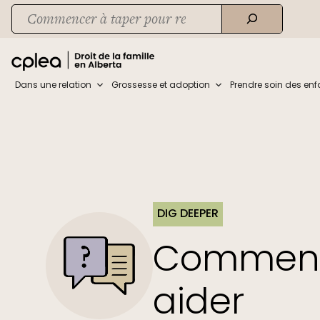
Skip
Recherche
to
When autocomplete results are available use up and down arrows to rev
content
Dans une relation
Grossesse et adoption
Prendre soin des enf
DIG DEEPER
Comment 
aider