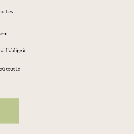
ta. Les
sont
oi l’oblige à
où tout le