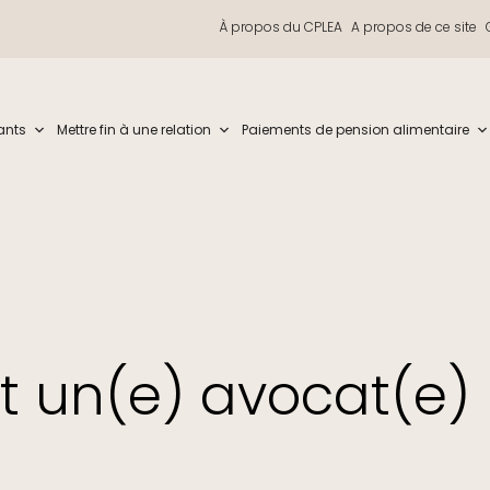
À propos du CPLEA
A propos de ce site
iew and enter to go to the desired page. Touch device users, explore by t
ants
Mettre fin à une relation
Paiements de pension alimentaire
un(e) avocat(e) 