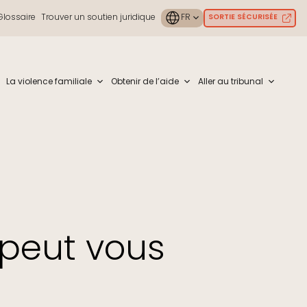
Glossaire
Trouver un soutien juridique
SORTIE SÉCURISÉE
ouch or with swipe gestures.
La violence familiale
Obtenir de l’aide
Aller au tribunal
peut vous