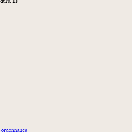
dure. Ils
e ordonnance