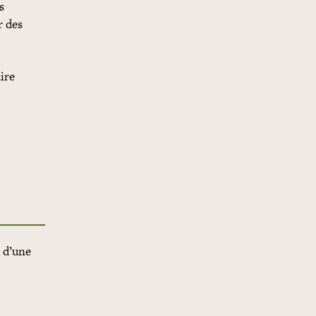
s
r des
ire
u d’une