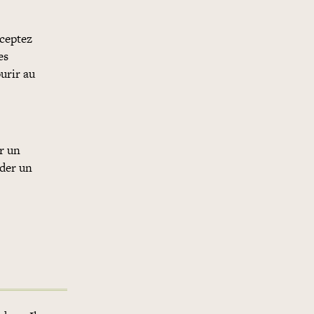
cceptez
es
urir au
er un
nder un