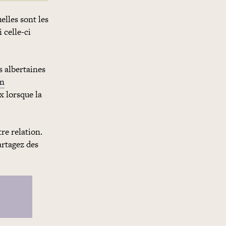
elles sont les
 celle-ci
s albertaines
on
 lorsque la
re relation.
artagez des