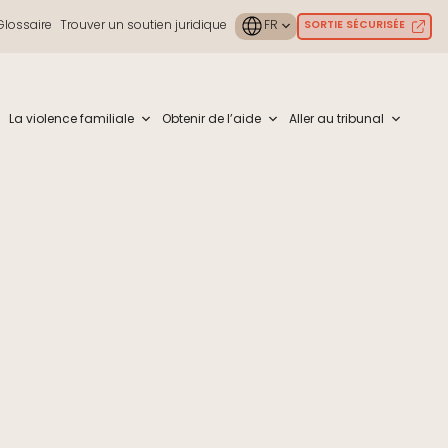
Glossaire
Trouver un soutien juridique
SORTIE SÉCURISÉE
ouch or with swipe gestures.
La violence familiale
Obtenir de l’aide
Aller au tribunal