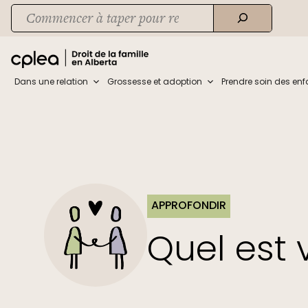
Skip
Recherche
to
When autocomplete results are available use up and down arrows to rev
content
Dans une relation
Grossesse et adoption
Prendre soin des enf
APPROFONDIR
Quel est v