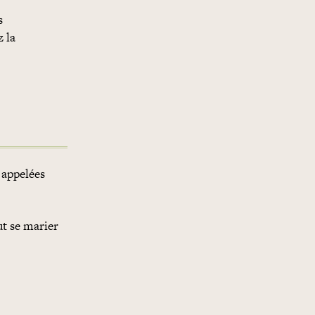
s
 la
 appelées
ut se marier