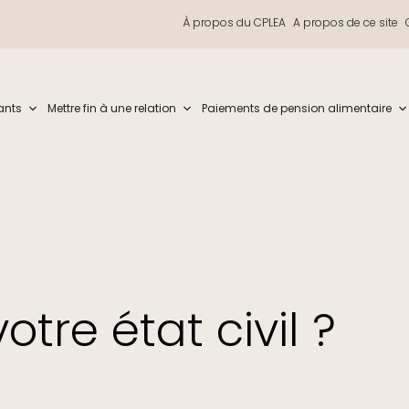
À propos du CPLEA
A propos de ce site
iew and enter to go to the desired page. Touch device users, explore by t
ants
Mettre fin à une relation
Paiements de pension alimentaire
otre état civil ?