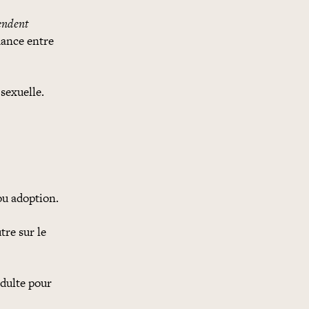
endent
dance entre
sexuelle.
ou adoption.
tre sur le
adulte pour