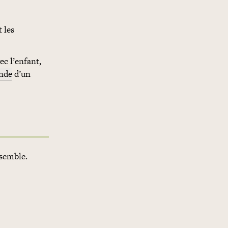
t les
ec l’enfant,
nde
d’un
nsemble.