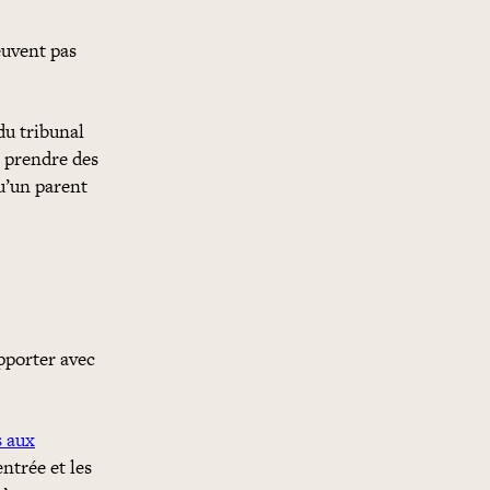
euvent pas
du tribunal
 prendre des
u’un parent
apporter avec
s aux
ntrée et les