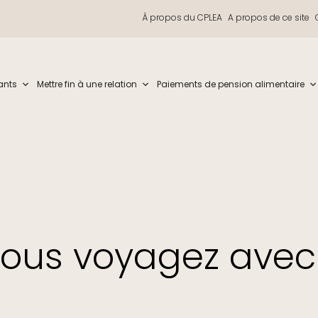
À propos du CPLEA
A propos de ce site
iew and enter to go to the desired page. Touch device users, explore by t
ants
Mettre fin à une relation
Paiements de pension alimentaire
vous voyagez avec