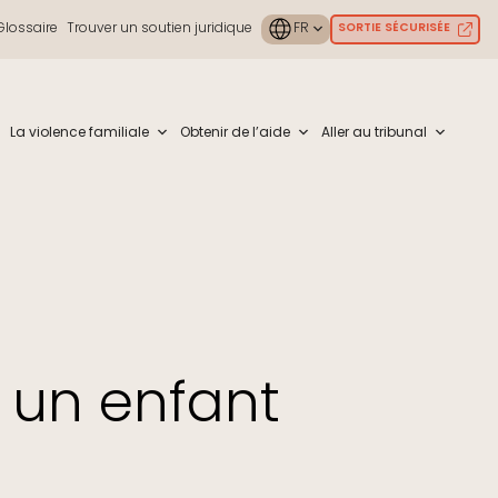
Glossaire
Trouver un soutien juridique
SORTIE SÉCURISÉE
ouch or with swipe gestures.
La violence familiale
Obtenir de l’aide
Aller au tribunal
 un enfant