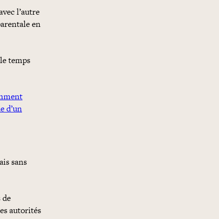
avec l’autre
arentale en
 le temps
mment
de d’un
ais sans
s de
es autorités