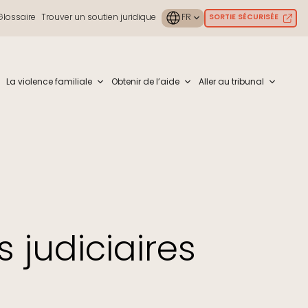
Glossaire
Trouver un soutien juridique
SORTIE SÉCURISÉE
ouch or with swipe gestures.
La violence familiale
Obtenir de l’aide
Aller au tribunal
 judiciaires