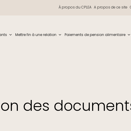
À propos du CPLEA
A propos de ce site
iew and enter to go to the desired page. Touch device users, explore by t
ants
Mettre fin à une relation
Paiements de pension alimentaire
tion des documents