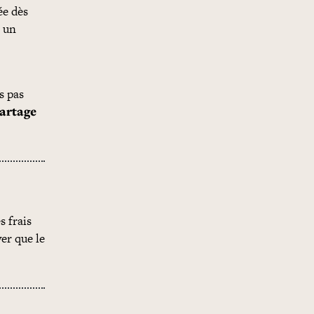
ée dès
à un
s pas
partage
es
frais
er que le