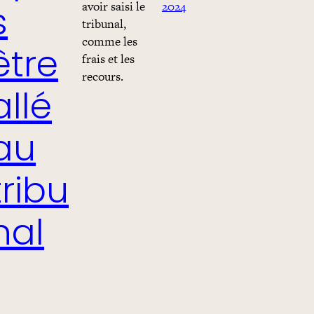
avoir saisi le
2024
s
tribunal,
comme les
être
frais et les
recours.
allé
au
tribu
nal