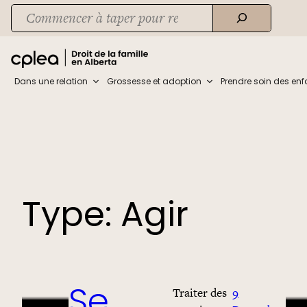
Skip
Recherche
to
When autocomplete results are available use up and down arrows to rev
content
Dans une relation
Grossesse et adoption
Prendre soin des enf
Type:
Agir
Traiter des
9
Se