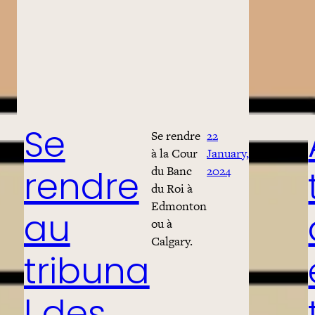
Se rendre
22
Se
à la Cour
January,
du Banc
2024
rendre
du Roi à
Edmonton
au
ou à
Calgary.
tribuna