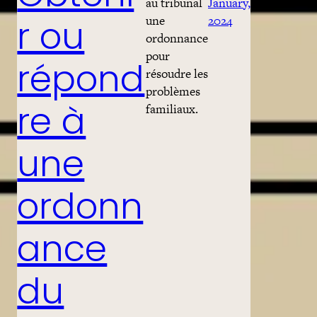
au tribunal
January,
une
2024
r ou
ordonnance
pour
répond
résoudre les
problèmes
familiaux.
re à
une
ordonn
ance
du