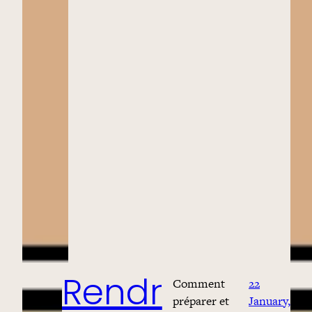
Comment
22
Rendr
préparer et
January,