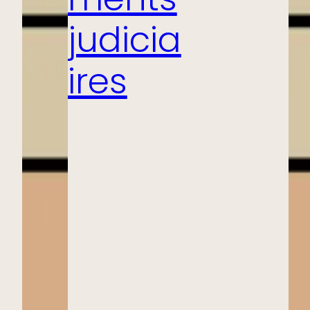
ments
judicia
ires