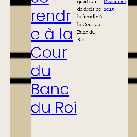
questions
December,
de droit de
2025
rendr
la famille à
la Cour du
e à la
Banc du
Roi.
Cour
du
Banc
du Roi