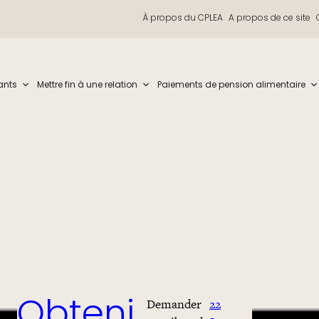
À propos du CPLEA
A propos de ce site
iew and enter to go to the desired page. Touch device users, explore by t
ants
Mettre fin à une relation
Paiements de pension alimentaire
Demander
22
Obteni