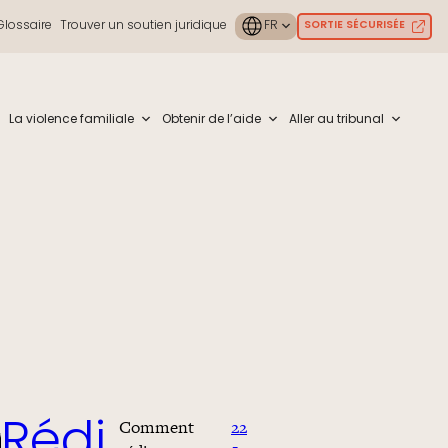
Glossaire
Trouver un soutien juridique
SORTIE SÉCURISÉE
ouch or with swipe gestures.
La violence familiale
Obtenir de l’aide
Aller au tribunal
Comment
22
Rédi