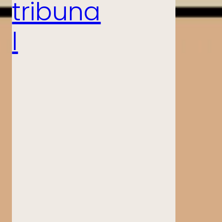
tribuna
l