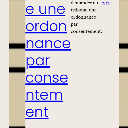
demander au
2024
e une
tribunal une
ordonnance
ordon
par
consentement.
nance
par
conse
ntem
ent