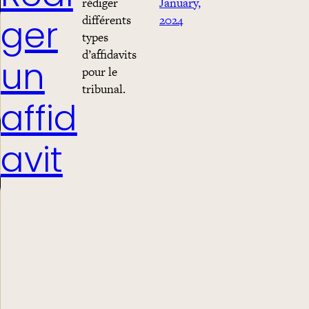
rédiger
January,
différents
2024
ger
types
d’affidavits
un
pour le
tribunal.
affid
avit