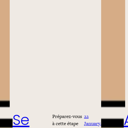
Préparez-vous
22
Se
à cette étape
January,