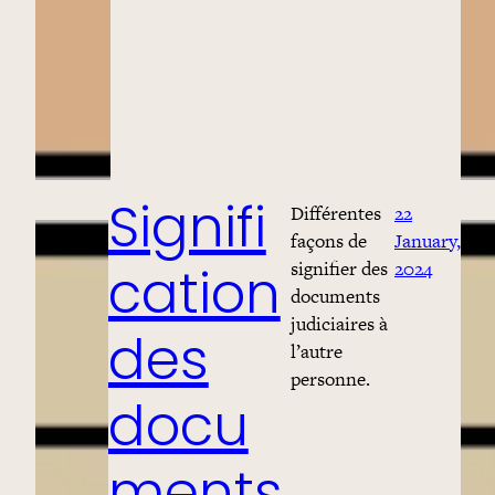
Différentes
22
Signifi
façons de
January,
signifier des
2024
cation
documents
judiciaires à
des
l’autre
personne.
docu