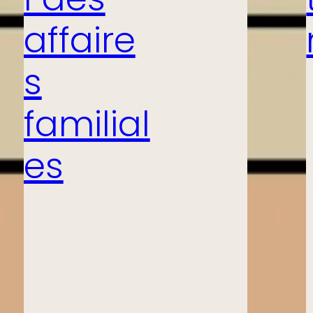
l des
affaire
s
familial
es