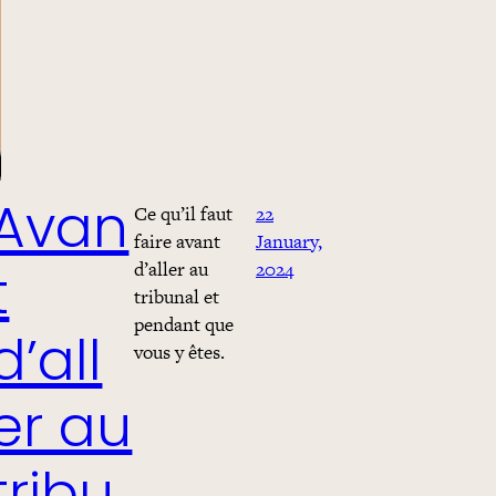
Ce qu’il faut
22
Avan
faire avant
January,
d’aller au
2024
t
tribunal et
pendant que
d’all
vous y êtes.
er au