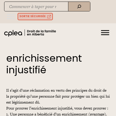
Skip
Recherche
to
When autocomplete results are available use up and down arrows to rev
content
SORTIE SÉCURISÉE
enrichissement
injustifié
Il s’agit d’une réclamation en vertu des principes du droit de
la propriété qu’une personne fait pour protéger un bien qui lui
est légitimement dû.
Pour prouver l’enrichissement injustifié, vous devez prouver :
1. Une personne a bénéficié d’un enrichissement (avantage).