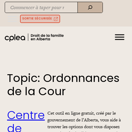
Skip
Recherche
to
When autocomplete results are available use up and down arrows to rev
content
SORTIE SÉCURISÉE
Topic:
Ordonnances
de la Cour
Cet outil en ligne gratuit, créé par le
Centre
gouvernement de l’Alberta, vous aide à
trouver les options dont vous disposez
de