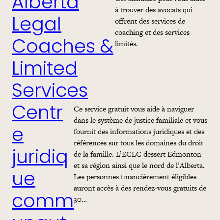
Alberta
à trouver des avocats qui
offrent des services de
Legal
coaching et des services
Coaches &
limités.
Limited
Services
Ce service gratuit vous aide à naviguer
Centr
dans le système de justice familiale et vous
fournit des informations juridiques et des
e
références sur tous les domaines du droit
juridiq
de la famille. L’ECLC dessert Edmonton
et sa région ainsi que le nord de l’Alberta.
ue
Les personnes financièrement éligibles
auront accès à des rendez-vous gratuits de
comm
30…