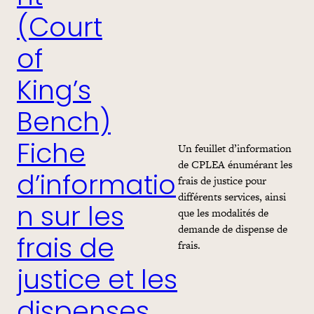
(Court
of
King’s
Bench)
Un feuillet d’information
Fiche
de CPLEA énumérant les
frais de justice pour
d’informatio
différents services, ainsi
n sur les
que les modalités de
demande de dispense de
frais de
frais.
justice et les
dispenses