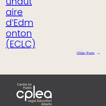
unaut
aire
d’Edm
onton
(ECLC)
Older Posts
→