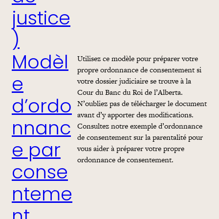
justice
)
Utilisez ce modèle pour préparer votre
Modèl
propre ordonnance de consentement si
votre dossier judiciaire se trouve à la
e
Cour du Banc du Roi de l’Alberta.
d’ordo
N’oubliez pas de télécharger le document
avant d’y apporter des modifications.
nnanc
Consultez notre exemple d’ordonnance
de consentement sur la parentalité pour
e par
vous aider à préparer votre propre
ordonnance de consentement.
conse
nteme
nt