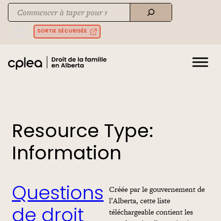
Skip
Recherche
to
When autocomplete results are available use up and down arrows to rev
content
SORTIE SÉCURISÉE
Resource Type:
Information
Créée par le gouvernement de
Questions
l’Alberta, cette liste
téléchargeable contient les
de droit