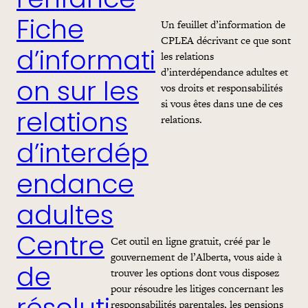
l’enfance
Un feuillet d’information de
Fiche
CPLEA décrivant ce que sont
les relations
d’informati
d’interdépendance adultes et
on sur les
vos droits et responsabilités
si vous êtes dans une de ces
relations
relations.
d’interdép
endance
adultes
Cet outil en ligne gratuit, créé par le
Centre
gouvernement de l’Alberta, vous aide à
trouver les options dont vous disposez
de
pour résoudre les litiges concernant les
responsabilités parentales, les pensions