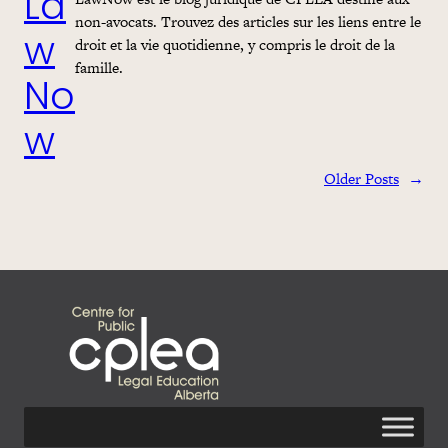
La
non-avocats. Trouvez des articles sur les liens entre le
droit et la vie quotidienne, y compris le droit de la
w
famille.
No
w
Older Posts
→