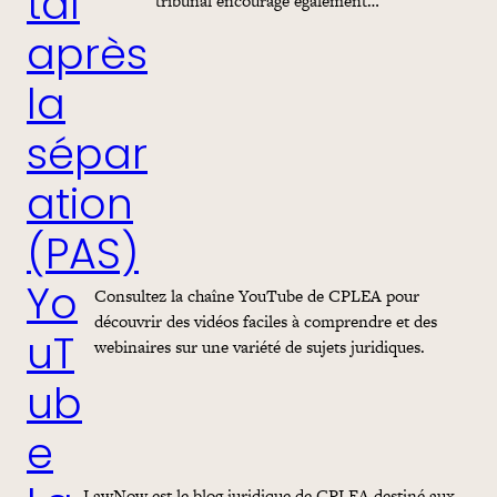
tal
tribunal encourage également…
après
la
sépar
ation
(PAS)
Consultez la chaîne YouTube de CPLEA pour
Yo
découvrir des vidéos faciles à comprendre et des
webinaires sur une variété de sujets juridiques.
uT
ub
e
LawNow est le blog juridique de CPLEA destiné aux