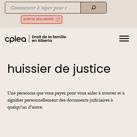
Skip
Recherche
to
When autocomplete results are available use up and down arrows to rev
content
SORTIE SÉCURISÉE
huissier de justice
Une personne que vous payez pour vous aider à trouver et à
signifier personnellement des documents judiciaires à
quelqu’un d’autre.