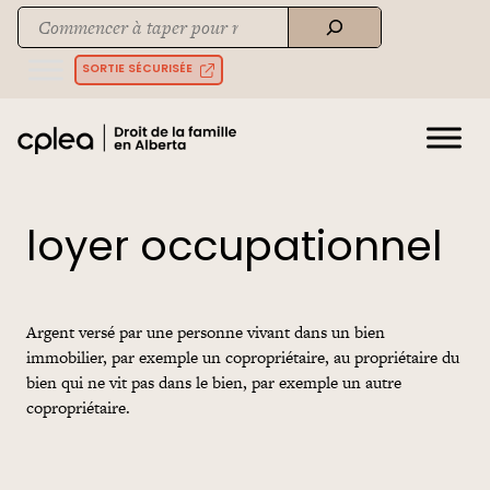
Skip
Recherche
to
When autocomplete results are available use up and down arrows to rev
content
SORTIE SÉCURISÉE
loyer occupationnel
Argent versé par une personne vivant dans un bien
immobilier, par exemple un copropriétaire, au propriétaire du
bien qui ne vit pas dans le bien, par exemple un autre
copropriétaire.