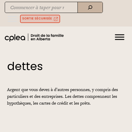
Skip
Recherche
to
When autocomplete results are available use up and down arrows to rev
content
SORTIE SÉCURISÉE
dettes
Argent que vous devez à d’autres personnes, y compris des
particuliers et des entreprises. Les dettes comprennent les
hypothèques, les cartes de crédit et les prêts.