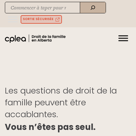
Skip
Recherche
to
When autocomplete results are available use up and down arrows to rev
content
SORTIE SÉCURISÉE
Les questions de droit de la
famille peuvent être
accablantes.
Vous n’êtes pas seul.